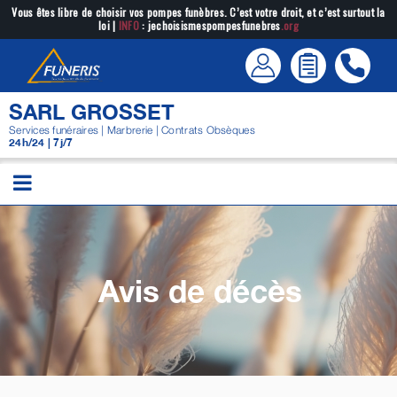
Passer
Vous êtes libre de choisir vos pompes funèbres. C’est votre droit, et c’est surtout la
loi |
INFO
: jechoisismespompesfunebres
.org
au
contenu
SARL GROSSET
Services funéraires | Marbrerie | Contrats Obsèques
24h/24 | 7j/7
Avis de décès