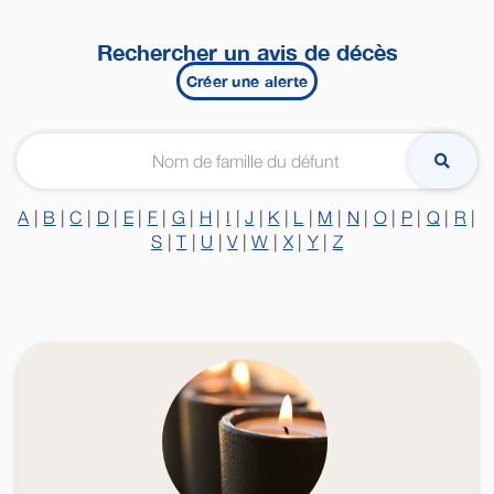
Rechercher un avis de décès
Créer une alerte
A
|
B
|
C
|
D
|
E
|
F
|
G
|
H
|
I
|
J
|
K
|
L
|
M
|
N
|
O
|
P
|
Q
|
R
|
S
|
T
|
U
|
V
|
W
|
X
|
Y
|
Z