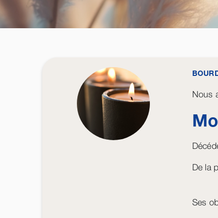
BOUR
Nous a
Mo
Décédé
De la p
Ses obs