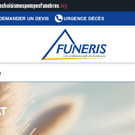
jechoisismespompesfunebres
.org
DEMANDER UN DEVIS
URGENCE DÉCÈS
t
T