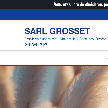
Passer
Vous êtes libre de choisir vos po
au
contenu
SARL GROSSET
Services funéraires | Marbrerie | Contrats Obsèq
24h/24 | 7j/7