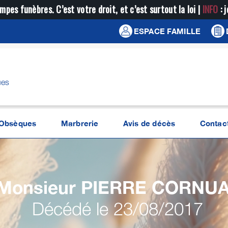
mpes funèbres. C’est votre droit, et c’est surtout la loi |
INFO
: 
ESPACE FAMILLE
ues
Obsèques
Marbrerie
Avis de décès
Contac
Monsieur PIERRE
CORNUA
Décédé le 23/08/2017