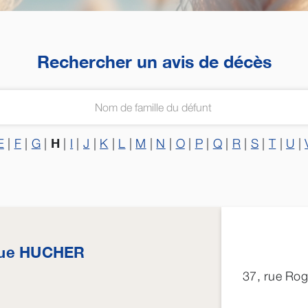
Rechercher un avis de décès
H
E
|
F
|
G
|
|
I
|
J
|
K
|
L
|
M
|
N
|
O
|
P
|
Q
|
R
|
S
|
T
|
U
|
ue
HUCHER
37, rue Ro