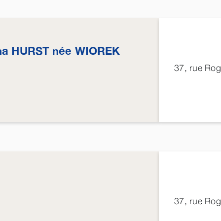
na
HURST
née
WIOREK
37, rue Ro
37, rue Ro