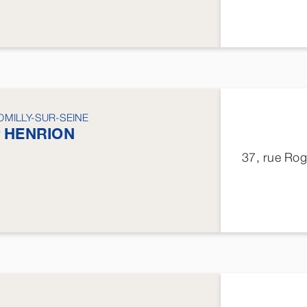
OMILLY-SUR-SEINE
y
HENRION
37, rue Ro