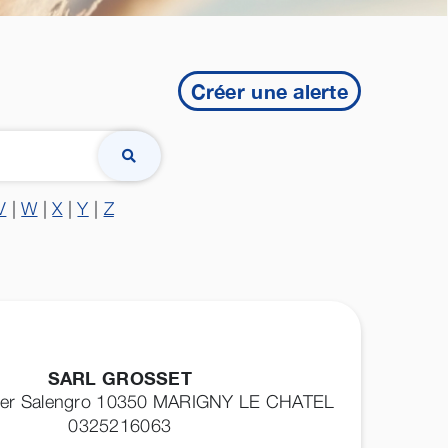
Créer une alerte
V
|
W
|
X
|
Y
|
Z
SARL GROSSET
ger Salengro 10350
MARIGNY LE CHATEL
0325216063