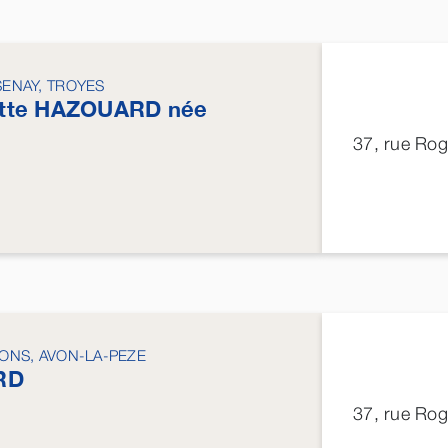
SENAY, TROYES
tte
HAZOUARD
née
37, rue Ro
SONS, AVON-LA-PEZE
RD
37, rue Ro