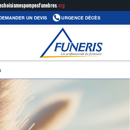
jechoisismespompesfunebres
.org
DEMANDER UN DEVIS
URGENCE DÉCÈS
t