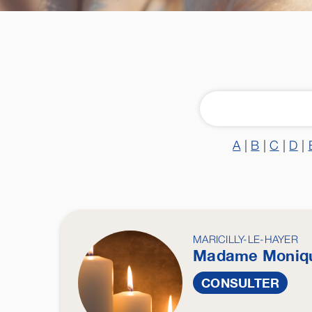
A
|
B
|
C
|
D
|
MARICILLY-LE-HAYER
Madame Moniq
CONSULTER