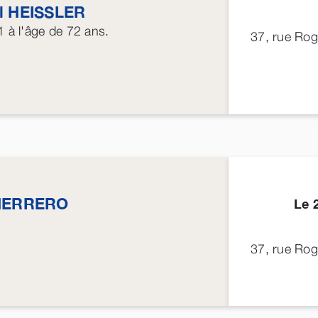
l
HEISSLER
1
à l'âge de 72 ans.
37, rue Ro
HERRERO
Le 
37, rue Ro