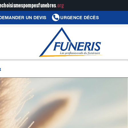
jechoisismespompesfunebres
.org
DEMANDER UN DEVIS
URGENCE DÉCÈS
t