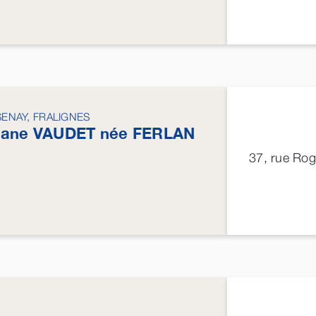
ENAY, FRALIGNES
iane
VAUDET
née
FERLAN
37, rue Ro