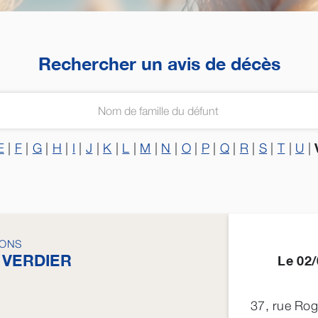
Rechercher un avis de décès
E
|
F
|
G
|
H
|
I
|
J
|
K
|
L
|
M
|
N
|
O
|
P
|
Q
|
R
|
S
|
T
|
U
|
SONS
e
VERDIER
Le 02/
37, rue Ro