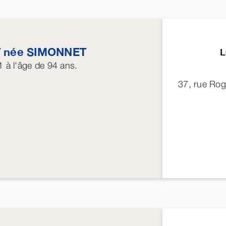
T
née
SIMONNET
L
1
à l'âge de 94 ans.
37, rue Ro