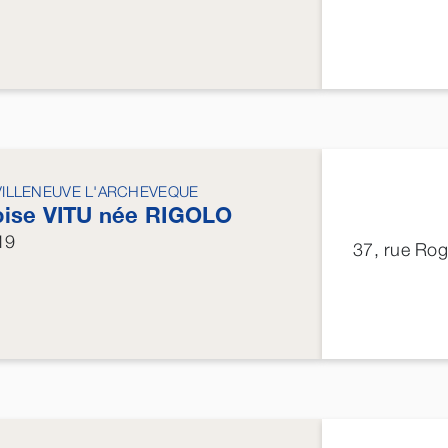
VILLENEUVE L'ARCHEVEQUE
oise
VITU
née
RIGOLO
19
37, rue Ro