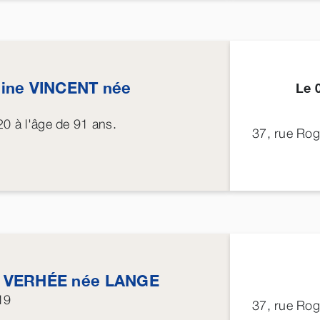
line
VINCENT
née
Le 
20
à l'âge de 91 ans.
37, rue Ro
e
VERHÉE
née
LANGE
19
37, rue Ro