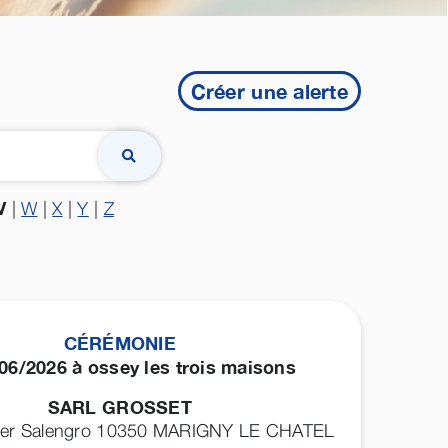
Créer une alerte
V
|
W
|
X
|
Y
|
Z
CÉRÉMONIE
06/2026 à ossey les trois maisons
SARL GROSSET
ger Salengro 10350
MARIGNY LE CHATEL