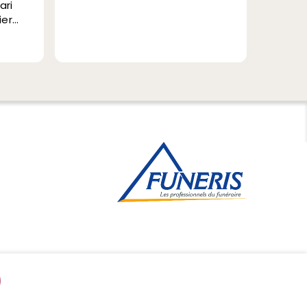
et votre personnel pour vot
gentillesse et votre savoir
faire pour l'organisation de
Lire la suite
obsèques.
Bien cordialement.
Bernadette Herluison-
Schuster