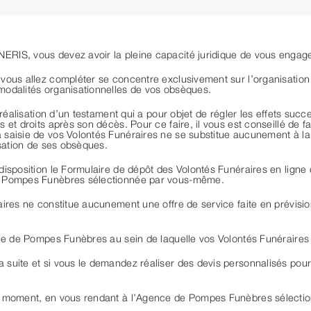
ERIS, vous devez avoir la pleine capacité juridique de vous engage
 vous allez compléter se concentre exclusivement sur l’organisatio
modalités organisationnelles de vos obsèques.
a réalisation d’un testament qui a pour objet de régler les effets suc
et droits après son décès. Pour ce faire, il vous est conseillé de fa
 saisie de vos Volontés Funéraires ne se substitue aucunement à la 
isation de ses obsèques.
disposition le Formulaire de dépôt des Volontés Funéraires en ligne 
de Pompes Funèbres sélectionnée par vous-même.
aires ne constitue aucunement une offre de service faite en prévis
ence de Pompes Funèbres au sein de laquelle vos Volontés Funéraire
 suite et si vous le demandez réaliser des devis personnalisés pou
out moment, en vous rendant à l’Agence de Pompes Funèbres sélecti