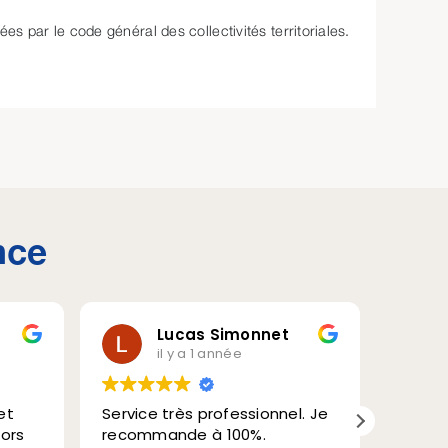
s par le code général des collectivités territoriales.
nce
Lucas Simonnet
Bernadette Herluison
l y a 1 année
il y a 2 ans
très professionnel. Je
La famille de Mr Roland
ande à 100%.
Schuster vous remercie vou