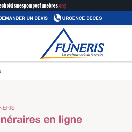
jechoisismespompesfunebres
.org
DEMANDER UN DEVIS
URGENCE DÉCÈS
t
UNERIS
néraires en ligne