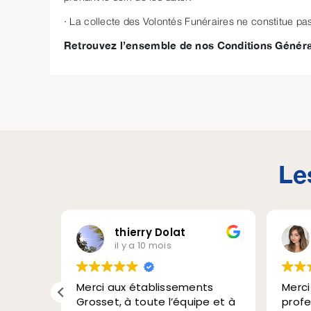
· La collecte des Volontés Funéraires ne constitue pas
Retrouvez l’ensemble de nos Conditions Général
Le
thierry Dolat
Maurane Dolat
il y a 10 mois
il y a 10 mois
aux établissements
Merci pour votre
, à toute l’équipe et à
professionnalisme sans fail