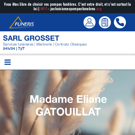
Passer
Vous êtes libre de choisir vos pompes funèbres. C’est votre droit, et c’est surtout la
loi |
INFO
: jechoisismespompesfunebres
.org
au
contenu
SARL GROSSET
Services funéraires | Marbrerie | Contrats Obsèques
24h/24 | 7j/7
Madame Eliane
GATOUILLAT