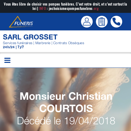
Passer
Vous êtes libre de choisir vos pompes funèbres. C’est votre droit, et c’est surtout la
loi |
INFO
: jechoisismespompesfunebres
.org
au
contenu
SARL GROSSET
Services funéraires | Marbrerie | Contrats Obsèques
24h/24 | 7j/7
Monsieur Christian
COURTOIS
Décédé le 19/04/2018