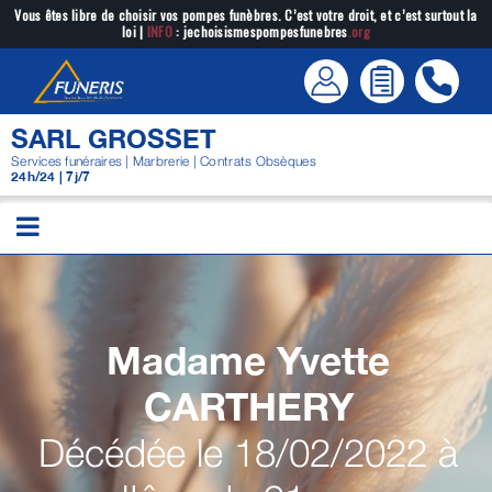
Passer
Vous êtes libre de choisir vos pompes funèbres. C’est votre droit, et c’est surtout la
loi |
INFO
: jechoisismespompesfunebres
.org
au
contenu
SARL GROSSET
Services funéraires | Marbrerie | Contrats Obsèques
24h/24 | 7j/7
Madame Yvette
CARTHERY
Décédée le 18/02/2022 à