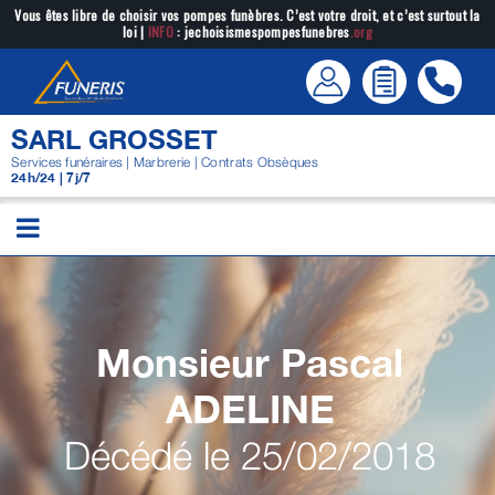
Passer
Vous êtes libre de choisir vos pompes funèbres. C’est votre droit, et c’est surtout la
loi |
INFO
: jechoisismespompesfunebres
.org
au
contenu
SARL GROSSET
Services funéraires | Marbrerie | Contrats Obsèques
24h/24 | 7j/7
Monsieur Pascal
ADELINE
Décédé le 25/02/2018